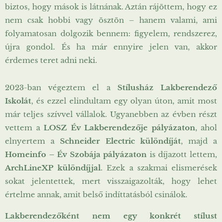
biztos, hogy mások is látnának. Aztán rájöttem, hogy ez
nem csak hobbi vagy ösztön – hanem valami, ami
folyamatosan dolgozik bennem: figyelem, rendszerez,
újra gondol. És ha már ennyire jelen van, akkor
érdemes teret adni neki.
2023-ban végeztem el a
Stílusház Lakberendező
Iskolát
, és ezzel elindultam egy olyan úton, amit most
már teljes szívvel vállalok. Ugyanebben az évben részt
vettem a
LOSZ Év Lakberendezője pályázaton
, ahol
elnyertem a
Schneider Electric különdíját
, majd a
Homeinfo – Év Szobája pályázaton
is díjazott lettem,
ArchLineXP különdíjjal
. Ezek a szakmai elismerések
sokat jelentettek, mert visszaigazolták, hogy lehet
értelme annak, amit belső indíttatásból csinálok.
Lakberendezőként nem egy konkrét stílust