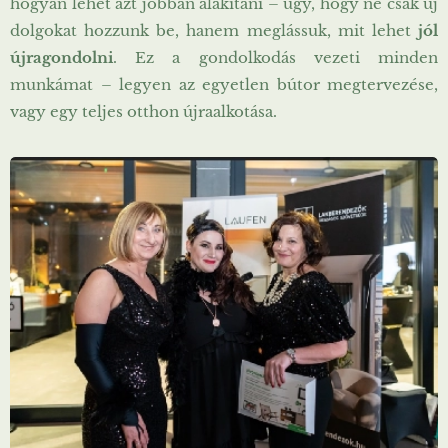
hogyan lehet azt jobban alakítani – úgy, hogy ne csak új
dolgokat hozzunk be, hanem meglássuk, mit lehet
jól
újragondolni
. Ez a gondolkodás vezeti minden
munkámat – legyen az egyetlen bútor megtervezése,
vagy egy teljes otthon újraalkotása.