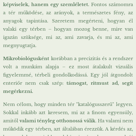
képviselek, hanem egy szemléletet.
Fontos számomra
a tér működése, az arányok, a természetes fény, az
anyagok tapintása. Szeretem megérteni, hogyan él
valaki egy térben – hogyan mozog benne, mire van
igazán szüksége, mi az, ami zavarja, és mi az, ami
megnyugtatja.
Mikrobiológusként
korábban a precizitás és a rendszer
volt a munkám alapja – ez most átalakult vizuális
figyelemmé, térbeli gondolkodássá. Egy jól átgondolt
enteriőr nem csak szép:
támogat, ritmust ad, segít
megérkezni.
Nem célom, hogy minden tér "katalógusszerű" legyen.
Sokkal inkább azt keresem, mi az a finom egyensúly,
amitől
valami tényleg otthonossá válik
. Ha valami nem
működik egy térben, azt általában érezzük. A kérdés az,