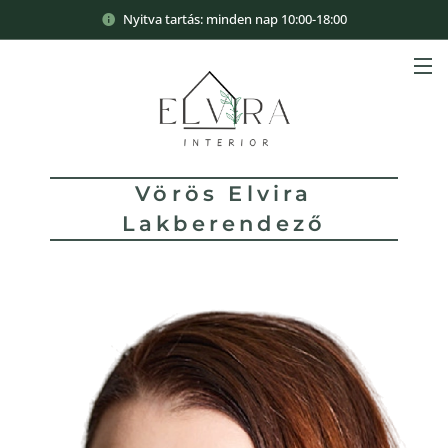
Nyitva tartás: minden nap 10:00-18:00
Vörös Elvira
Lakberendező