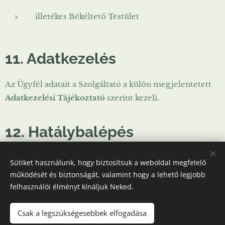
illetékes Békéltető Testület
11. Adatkezelés
Az Ügyfél adatait a Szolgáltató a külön megjelentetett
Adatkezelési Tájékoztató
szerint kezeli.
12. Hatálybalépés
Sütiket használunk, hogy biztosítsuk a weboldal megfelelő
Jelen dokumentum 2025. 06. 25-én lép hatályba és
működését és biztonságát, valamint hogy a lehető legjobb
visszavonásig érvényes.
felhasználói élményt kínáljuk Neked.
Csak a legszükségesebbek elfogadása