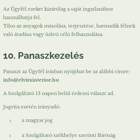
Az Ügyfél ezeket kizárólag a saját ingatlanához
használhatja fel.
Tilos az anyagok másolása, terjesztése, harmadik félnek
való átadása vagy üzleti célú felhasználása.
10. Panaszkezelés
Panaszt az Ügyfél írásban nyújthat be az alábbi címre:
info@elvirainterior.hu
A Szolgáltató 15 napon belül érdemi választ ad.
Jogvita esetén irányadó:
a magyar jog
a Szolgáltató székhelye szerinti Bíróság