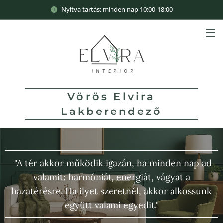
Nyitva tartás: minden nap 10:00-18:00
Vörös Elvira
Lakberendező
"A tér akkor működik igazán, ha minden nap ad
valamit: harmóniát, energiát, vágyat a
hazatérésre. Ha ilyet szeretnél, akkor alkossunk
együtt valami egyedit."