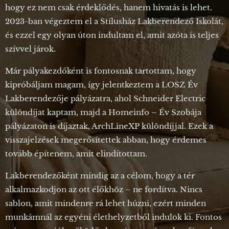
hogy ez nem csak érdeklődés, hanem hivatás is lehet.
2023-ban végeztem el a Stílusház Lakberendező Iskolát,
és ezzel egy olyan úton indultam el, amit azóta is teljes
szívvel járok.
Már pályakezdőként is fontosnak tartottam, hogy
kipróbáljam magam, így jelentkeztem a LOSZ Év
Lakberendezője pályázatra, ahol Schneider Electric
különdíjat kaptam, majd a Homeinfo – Év Szobája
pályázaton is díjaztak, ArchLineXP különdíjjal. Ezek a
visszajelzések megerősítettek abban, hogy érdemes
tovább építenem, amit elindítottam.
Lakberendezőként mindig az a célom, hogy a tér
alkalmazkodjon az ott élőkhöz – ne fordítva. Nincs
sablon, amit mindenre rá lehet húzni, ezért minden
munkámnál az egyéni élethelyzetből indulok ki. Fontos