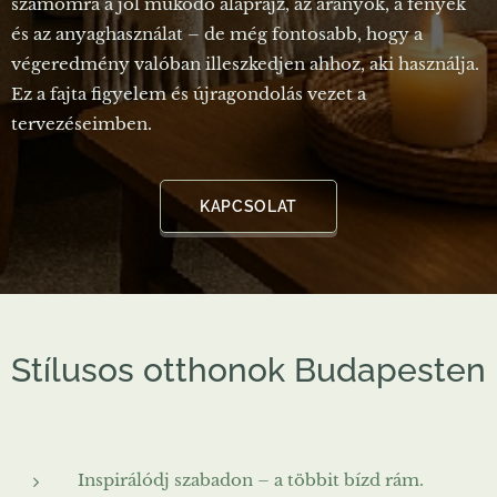
számomra a jól működő alaprajz, az arányok, a fények
és az anyaghasználat – de még fontosabb, hogy a
végeredmény valóban illeszkedjen ahhoz, aki használja.
Ez a fajta figyelem és újragondolás vezet a
tervezéseimben.
KAPCSOLAT
Stílusos otthonok Budapesten
Inspirálódj szabadon – a többit bízd rám.