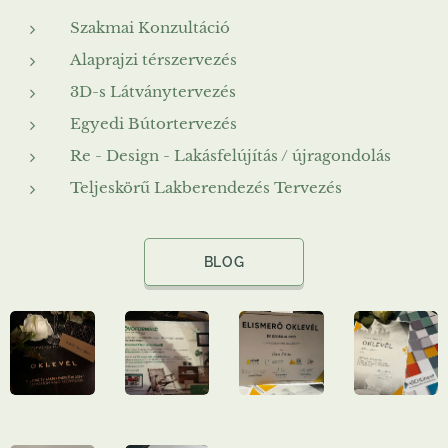
Szakmai Konzultáció
Alaprajzi térszervezés
3D-s Látványtervezés
Egyedi Bútortervezés
Re - Design - Lakásfelújítás / újragondolás
Teljeskörű Lakberendezés Tervezés
BLOG