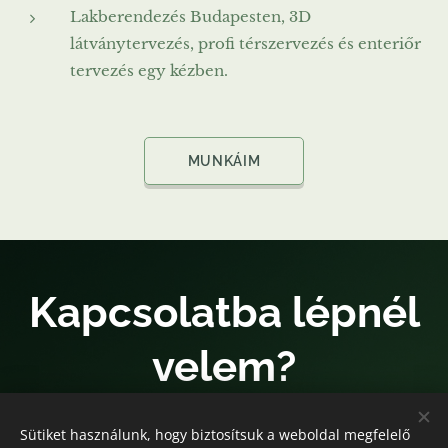
Lakberendezés Budapesten, 3D
látványtervezés, profi térszervezés és enteriőr
tervezés egy kézben.
MUNKÁIM
Kapcsolatba lépnél
velem?
Sütiket használunk, hogy biztosítsuk a weboldal megfelelő